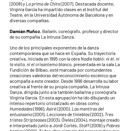
(2008) y
La prima de Chita
(2007). Destacada docente,
Virginia García ha impartido clases en el Institut del
Teatre, en la Universidad Autónoma de Barcelona y en
diversas compañías.
Damián Muñoz.
Bailarín, coreógrafo, profesor y director
de su compañía La Intrusa Danza.
Uno de los principales exponentes de la danza
contemporánea que se hace en España. Su trayectoria
creativa, iniciada en 1995 con la obra
Nadie habló: ni él, ni
la visita, ni el crisantemo blanco
, presentada en la sala La
Fundición de Bilbao, esté marcada por contundentes
creaciones valedoras del reconocimiento escénico que
acompaña a este creador. Desde 1996 desarrolla su labor
creativa al frente de su propia compañí­a, La Intrusa
Danza, dirigida junto a la también bailarina y coreógrafa
Virginia García. En esta agrupación ha ido dibujando un
intenso repertorio cristalizado en obras como
Humedades
(1996),
Asiré
(2000),
Las mentiras del
entusiasmo
(2001),
Lecciones de tinieblas
(2002),
Tres
tristes Stripteases
(2003),
Ölelés
(2004), montaje creado
e interpretado junto a Jordi Cortés,
Staff
(2006) y
Pobres
bestias
(2009). Todas ellas ejemplo del personal discurso