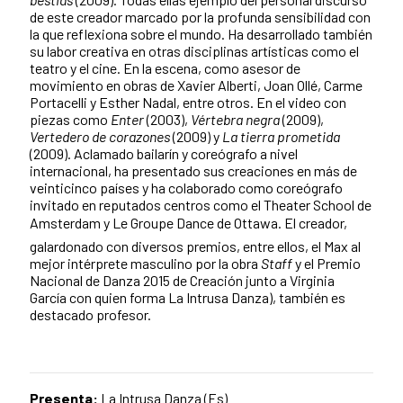
de este creador marcado por la profunda sensibilidad con
la que reflexiona sobre el mundo. Ha desarrollado también
su labor creativa en otras disciplinas artísticas como el
teatro y el cine. En la escena, como asesor de
movimiento en obras de Xavier Alberti, Joan Ollé, Carme
Portacelli y Esther Nadal, entre otros. En el video con
piezas como
Enter
(2003),
Vértebra negra
(2009),
Vertedero de corazones
(2009) y
La tierra prometida
(2009). Aclamado bailarín y coreógrafo a nivel
internacional, ha presentado sus creaciones en más de
veinticinco países y ha colaborado como coreógrafo
invitado en reputados centros como el Theater School de
Amsterdam y Le Groupe Dance de Ottawa. El creador,
galardonado con diversos premios, entre ellos, el Max al
mejor intérprete masculino por la obra
Staff
y el Premio
Nacional de Danza 2015 de Creación junto a Virginia
García con quien forma La Intrusa Danza), también es
destacado profesor.
Presenta:
La Intrusa Danza (Es)