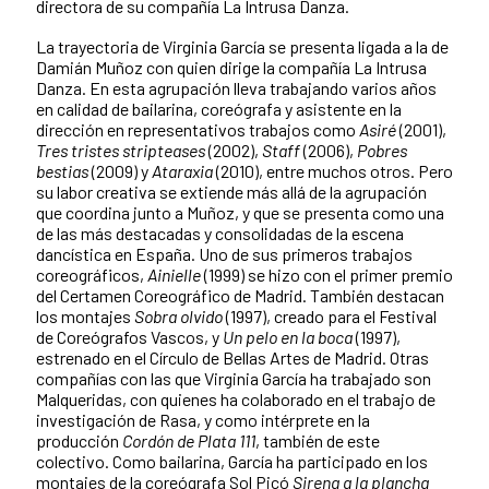
directora de su compañí­a La Intrusa Danza.
La trayectoria de Virginia García se presenta ligada a la de
Damián Muñoz con quien dirige la compañí­a La Intrusa
Danza. En esta agrupación lleva trabajando varios años
en calidad de bailarina, coreógrafa y asistente en la
dirección en representativos trabajos como
Asiré
(2001),
Tres tristes stripteases
(2002),
Staff
(2006),
Pobres
bestias
(2009) y
Ataraxia
(2010), entre muchos otros. Pero
su labor creativa se extiende más allá de la agrupación
que coordina junto a Muñoz, y que se presenta como una
de las más destacadas y consolidadas de la escena
dancística en España. Uno de sus primeros trabajos
coreográficos,
Ainielle
(1999) se hizo con el primer premio
del Certamen Coreográfico de Madrid. También destacan
los montajes
Sobra olvido
(1997), creado para el Festival
de Coreógrafos Vascos, y
Un pelo en la boca
(1997),
estrenado en el Círculo de Bellas Artes de Madrid. Otras
compañí­as con las que Virginia García ha trabajado son
Malqueridas, con quienes ha colaborado en el trabajo de
investigación de Rasa, y como intérprete en la
producción
Cordón de Plata 111
, también de este
colectivo. Como bailarina, García ha participado en los
montajes de la coreógrafa Sol Picó
Sirena a la plancha