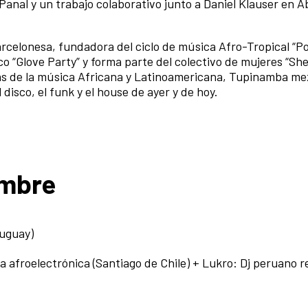
o Panal y un trabajo colaborativo junto a Daniel Klauser en Ab
arcelonesa, fundadora del ciclo de música Afro-Tropical “
co “Glove Party” y forma parte del colectivo de mujeres “She
icas de la música Africana y Latinoamericana, Tupinamba mez
 disco, el funk y el house de ayer y de hoy.
embre
ruguay)
a afroelectrónica (Santiago de Chile) + Lukro:
Dj peruano r