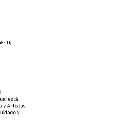
nk:
Dj
l
ual está
s y Artistas
cuidado y