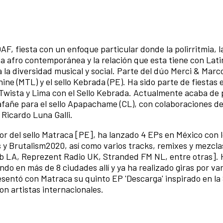
F, fiesta con un enfoque particular donde la polirritmia, 
ca afro contemporánea y la relación que esta tiene con Lat
la diversidad musical y social. Parte del dúo Merci & Marco
ne (MTL) y el sello Kebrada (PE). Ha sido parte de fiestas
Twista y Lima con el Sello Kebrada. Actualmente acaba de 
rafañe para el sello Apapachame (CL), con colaboraciones d
 Ricardo Luna Galli.
 del sello Matraca [PE], ha lanzado 4 EPs en México con lo
 Brutalism2020, así como varios tracks, remixes y mezclas
ab LA, Reprezent Radio UK, Stranded FM NL, entre otras].
o en más de 8 ciudades allí y ya ha realizado giras por var
entó con Matraca su quinto EP 'Descarga' inspirado en la S
n artistas internacionales.