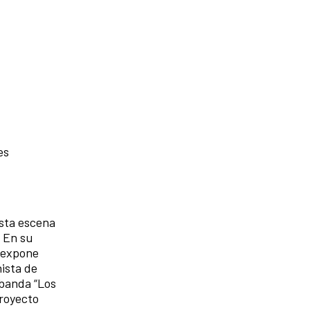
es
esta escena
 En su
e expone
nista de
 banda “Los
proyecto