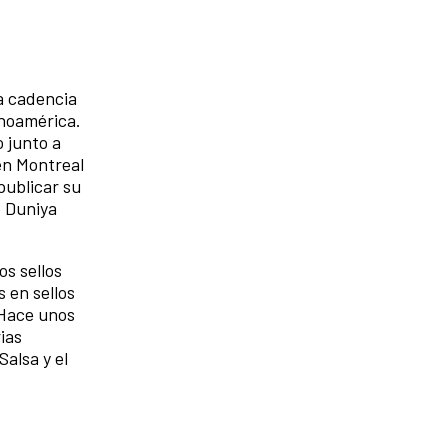
la cadencia
inoamérica.
 junto a
 en Montreal
publicar su
e Duniya
s sellos
 en sellos
 Hace unos
ias
alsa y el