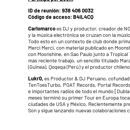
ID de reunión: 938 406 0032
Código de acceso: B4IL4CQ
Carlomarco
es DJ y productor, creador de NOA
y la música electrónica se cruzan con la músi
Todo esto en un contexto de club donde prima 
Merci Merci, con material publicado en Moonshi
con Moonshine, en Sao Paulo junto a Tropical 
más reciente trabajo, un sencillo titulado Ma
(Guinea), Qoqeqa (Perú) y el productor chileno
Lukr0,
es Productor & DJ Peruano, cofundador
TenToesTurbo, POAT Records, Portal Records y
e importantes radios de todo el mundo [Dubl
meses terminó su primer Tour en Europa tocand
ciudades de USA y México. Recientemente pres
Son y sigue lanzando nuevas colaboraciones co