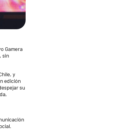
ivo Gamera
, sin
hile, y
en edición
despejar su
da,
omunicación
cial.