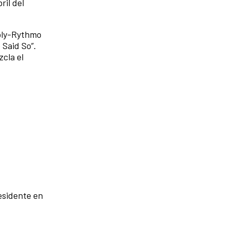
ril del
Poly-Rythmo
 Said So”.
cla el
esidente en