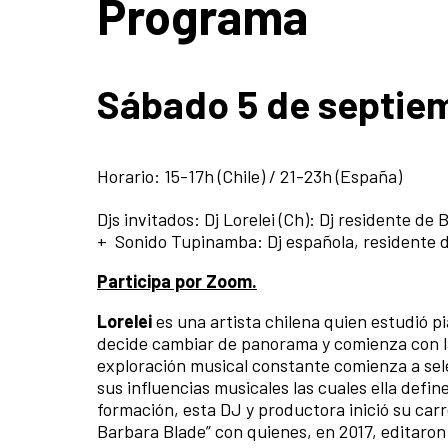
Programa
Sábado 5 de septie
Horario: 15-17h (
Chile
) / 21-23h (
España
)
Djs invitados:
Dj Lorelei (Ch): Dj residente de 
+ Sonido Tupinamba: Dj española, residente d
Participa por Zoom.
Lorelei
es una artista chilena quien estudió p
decide cambiar de panorama y comienza con l
exploración musical constante comienza a sel
sus influencias musicales las cuales ella defin
formación, esta DJ y productora inició su car
Barbara Blade” con quienes, en 2017, editaron 