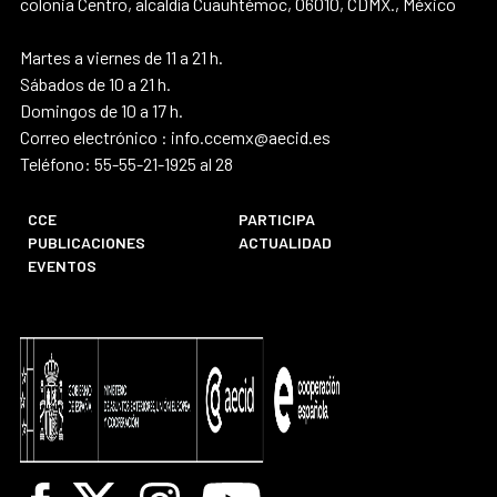
colonia Centro, alcaldía Cuauhtémoc, 06010, CDMX., México
Martes a viernes de 11 a 21 h.
Sábados de 10 a 21 h.
Domingos de 10 a 17 h.
Correo electrónico : info.ccemx@aecid.es
Teléfono: 55-55-21-1925 al 28
CCE
PARTICIPA
PUBLICACIONES
ACTUALIDAD
EVENTOS
Facebook
X
Instagram
Youtube