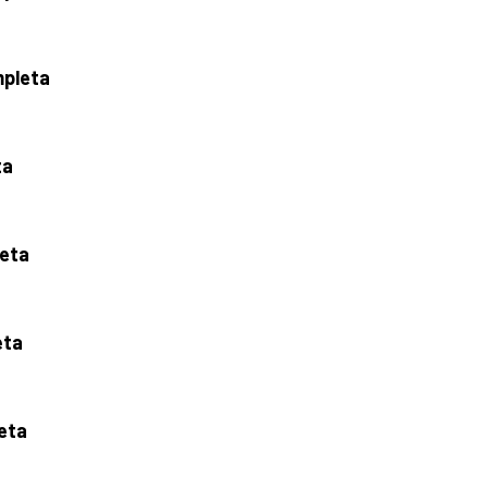
mpleta
ta
eta
eta
eta