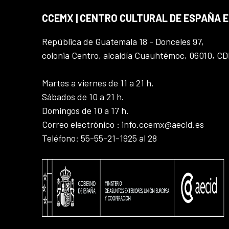
CCEMX | CENTRO CULTURAL DE ESPAÑA 
República de Guatemala 18 - Donceles 97,
colonia Centro, alcaldía Cuauhtémoc, 06010, C
Martes a viernes de 11 a 21 h.
Sábados de 10 a 21 h.
Domingos de 10 a 17 h.
Correo electrónico : info.ccemx@aecid.es
Teléfono: 55-55-21-1925 al 28