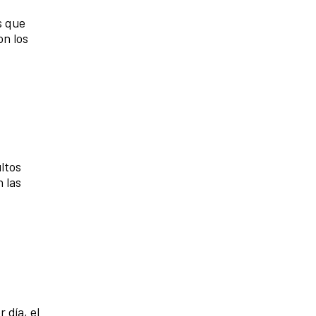
s que
on los
ltos
 las
 día, el