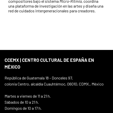
compositores bajo el sistema
Micro-Ritmia,
coordina
una plataforma de investigación en las artes y diseña una
red de cuidados intergeneracionales para creadores.
CCEMX | CENTRO CULTURAL DE ESPAÑA EN
MÉXICO
República de Guatemala 18 - Donceles 97,
colonia Centro, alcaldía Cuauhtémoc, 06010, CDMX., México
Martes a viernes de 11 a 21 h.
Sábados de 10 a 21 h.
Domingos de 10 a 17 h.