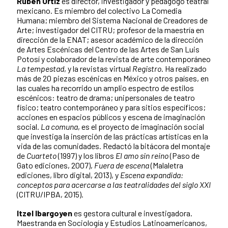
Rubén Ortiz
es director, investigador y pedagogo teatral
mexicano. Es miembro del colectivo La Comedia
Humana; miembro del Sistema Nacional de Creadores de
Arte; investigador del CITRU; profesor de la maestría en
dirección de la ENAT; asesor académico de la dirección
de Artes Escénicas del Centro de las Artes de San Luis
Potosí y colaborador de la revista de arte contemporáneo
La tempestad
, y la revistas virtual
Registro
. Ha realizado
más de 20 piezas escénicas en México y otros países, en
las cuales ha recorrido un amplio espectro de estilos
escénicos: teatro de drama; unipersonales de teatro
físico; teatro contemporáneo y para sitios específicos;
acciones en espacios públicos y escena de imaginación
social.
La comuna
, es el proyecto de imaginación social
que investiga la inserción de las prácticas artísticas en la
vida de las comunidades. Redactó la bitácora del montaje
de
Cuarteto
(1997) y los libros
El amo sin reino
(Paso de
Gato ediciones, 2007),
Fuera de escena
(Malaletra
ediciones, libro digital, 2013), y
Escena expandida:
conceptos para acercarse a las teatralidades del siglo XXI
(CITRU/IPBA, 2015).
Itzel Ibargoyen
es gestora cultural e investigadora.
Maestranda en Sociología y Estudios Latinoamericanos,