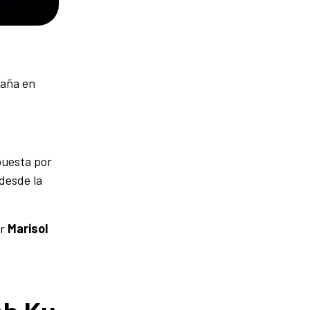
paña en
puesta por
 desde la
or
Marisol