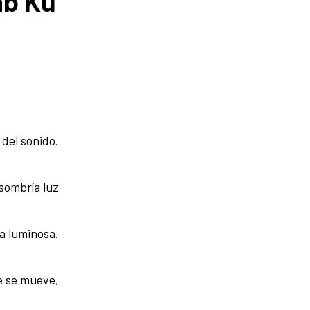
ab Ku
del sonido.
sombría luz
a luminosa.
e se mueve,