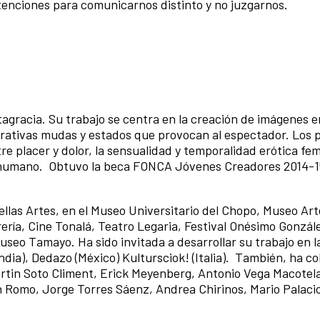
tenciones para comunicarnos distinto y no juzgarnos.
tagracia. Su trabajo se centra en la creación de imágenes e
rativas mudas y estados que provocan al espectador. Los p
re placer y dolor, la sensualidad y temporalidad erótica fem
 humano. Obtuvo la beca FONCA Jóvenes Creadores 2014-1
ellas Artes, en el Museo Universitario del Chopo, Museo Ar
ería, Cine Tonalá, Teatro Legaria, Festival Onésimo Gonzál
seo Tamayo. Ha sido invitada a desarrollar su trabajo en l
ndia), Dedazo (México) Kultursciok! (Italia). También, ha c
Martin Soto Climent, Erick Meyenberg, Antonio Vega Macotel
n Romo, Jorge Torres Sáenz, Andrea Chirinos, Mario Palaci