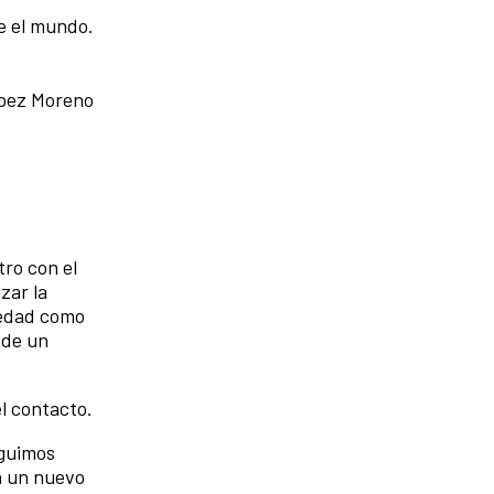
e el mundo.
pez Moreno
ro con el
zar la
tredad como
 de un
el contacto.
eguimos
ea un nuevo