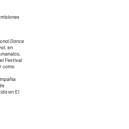
emisiones
ional Dance
val
, en
 Amanalco,
el Festival
or como
mpañía
 de
tida
en El