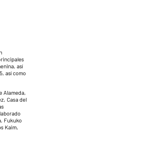
n
rincipales
enina, así
5, así como
te Alameda,
ez, Casa del
as
olaborado
a, Fukuko
os Kaim,