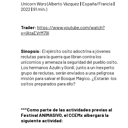
Unicorn Wars
(Alberto Vázquez
|
España/Francia
|
2022
|
91 min.)
Trailer:
https://www.youtube.com/watch?
v=IAtaEVrM79I
Sinopsis:
El ejército osito adoctrina a jóvenes
reclutas para la guerra que libran contra los
unicornios y amenaza la seguridad del pueblo osito.
Los hermanos Azulín y Gordi, junto a un inexperto
grupo de reclutas, serán enviados a una peligrosa
misión para salvar el Bosque Mágico.
¿Estarán los
ositos preparados para ello?
***Como parte de las actividades previas al
Festival ANIMASIVO, el CCEMx albergará la
siguiente actividad: