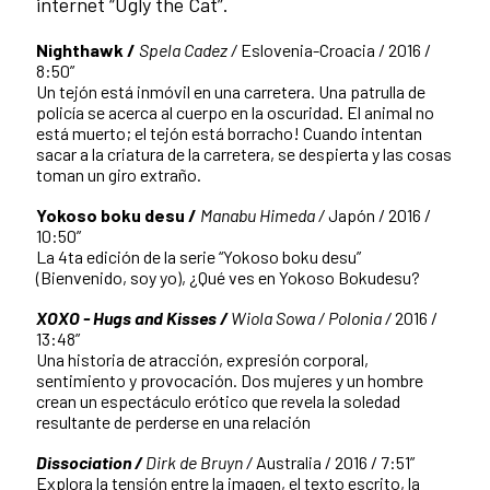
internet “Ugly the Cat”.
Nighthawk /
Spela Cadez /
Eslovenia-Croacia / 2016 /
8:50”
Un tejón está inmóvil en una carretera. Una patrulla de
policía se acerca al cuerpo en la oscuridad. El animal no
está muerto; el tejón está borracho! Cuando intentan
sacar a la criatura de la carretera, se despierta y las cosas
toman un giro extraño.
Yokoso boku desu /
Manabu Himeda /
Japón / 2016 /
10:50”
La 4ta edición de la serie “Yokoso boku desu”
(Bienvenido, soy yo), ¿Qué ves en Yokoso Bokudesu?
XOXO - Hugs and Kisses /
Wiola Sowa / Polonia /
2016 /
13:48”
Una historia de atracción, expresión corporal,
sentimiento y provocación. Dos mujeres y un hombre
crean un espectáculo erótico que revela la soledad
resultante de perderse en una relación
Dissociation /
Dirk de Bruyn /
Australia / 2016 / 7:51”
Explora la tensión entre la imagen, el texto escrito, la