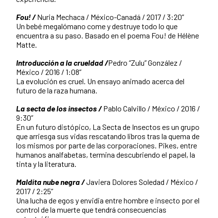
Fou! /
Nuria Mechaca / México-Canadá / 2017 / 3:20”
Un bebé megalómano come y destruye todo lo que
encuentra a su paso. Basado en el poema Fou! de Hélène
Matte.
Introducción a la crueldad /
Pedro “Zulu” González /
México / 2016 / 1:08”
La evolución es cruel. Un ensayo animado acerca del
futuro de la raza humana.
La secta de los insectos /
Pablo Calvillo / México / 2016 /
9:30”
En un futuro distópico, La Secta de Insectos es un grupo
que arriesga sus vidas rescatando libros tras la quema de
los mismos por parte de las corporaciones. Pikes, entre
humanos analfabetas, termina descubriendo el papel, la
tinta y la literatura.
Maldita nube negra /
Javiera Dolores Soledad / México /
2017 / 2:25”
Una lucha de egos y envidia entre hombre e insecto por el
control de la muerte que tendrá consecuencias