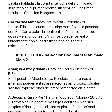
palabra hablada y la constante lucha del significado.
Inspirado en el primer poema sin sentido 'The Great
Lalula' de Christian Morgenstern.
Beside Oneself /
Karolina Specht /
Polonia / 2016 / 5’
Un día, Ella se da cuenta que algo extraño está pasando
con Él…Corto sobre la confrontación entre la idea de las
cosas y el mundo real. ¿Vivimos con gente real o
únicamente con nuestra imaginación sobre su
existencia?
18:00-19:00 h / Selección Documental Animado
Ciclo 2
Amor, nuestra prisión
/ Carolina Corral / México / 2016 /
5:54'
En el penal de Atlacholoaya Morelos, las internas e
internos pueden entablar relaciones amorosas. ¿Cuáles
son las implicaciones del amor romántico en la cárcel?
A Documentary Film
/ Marcin Podolec / Polonia / 2015 / 7'
El retrato de un padre cuyos hijos adultos viven sus
propias vidas lejos de él. Una exploración emocional de
una complicada relación, a través de la rutina.