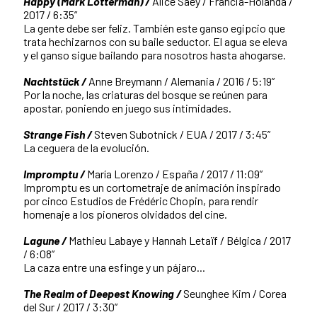
Happy (Mark Lotterman) /
Alice Saey / Francia-Holanda /
2017 / 6:35”
La gente debe ser feliz. También este ganso egipcio que
trata hechizarnos con su baile seductor. El agua se eleva
y el ganso sigue bailando para nosotros hasta ahogarse.
Nachtstück /
Anne Breymann / Alemania / 2016 / 5:19”
Por la noche, las criaturas del bosque se reúnen para
apostar, poniendo en juego sus intimidades.
Strange Fish /
Steven Subotnick / EUA / 2017 / 3:45”
La ceguera de la evolución.
Impromptu /
María Lorenzo / España / 2017 / 11:09”
Impromptu es un cortometraje de animación inspirado
por cinco Estudios de Frédéric Chopin, para rendir
homenaje a los pioneros olvidados del cine.
Lagune /
Mathieu Labaye y Hannah Letaïf / Bélgica / 2017
/ 6:08”
La caza entre una esfinge y un pájaro...
The Realm of Deepest Knowing /
Seunghee Kim / Corea
del Sur / 2017 / 3:30”