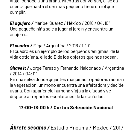
viaje, conoce a una araña. Mientras conversan, él se da
cuenta que hasta el ser más pequeño tiene un rol que
cumplir.
El agujero /
Maribel Suárez / México / 2016 / 04:10”
Una pequeña niña sale a jugar al jardín y encuentra un
agujero…
El cuadro /
Miga / Argentina / 2016 / 1:19”
El cuadro es un ejemplo de los pequeños 'enigmas' de la
vida cotidiana, el lado B de los objetos que nos rodean.
Shave it /
Jorge Tereso y Fernando Maldonado / Argentina
/ 2014 / 04:11”
En una selva donde gigantes máquinas topadoras rasuran
la vegetación, un mono encuentra una afeitadora y decide
usarla. Con apariencia humana viaja a la ciudad y se
dispone a trepar los escalafones de la sociedad.
17:00-18:00 h / Cortos Selección Nacional
Ábrete sésamo /
Estudio Pneuma / México / 2017