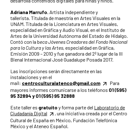
desarrolla contenidos digitales para niñas y niños.
Adriana Marrufo.
Artista independiente y
tallerista. Titulada de maestría en Artes Visuales en la
UNAM. Titulada de la Licenciatura en Artes Visuales,
especialidad en Gráfica y Audio Visual, en el Instituto de
Artes de la Universidad Autónoma del Estado de Hidalgo.
Contó con la b
eca Jóvenes Creadores del Fondo Nacional
para la Cultura y las Artes
, especialidad en Gráfica,
Emisión 2009 – 2010 y fue ganadora del 2º lugar de la III
Bienal Internacional José Guadalupe Posada 2017.
Las inscripciones serán directamente en las
instalaciones y en el
mail:
centroculturalatenco@gmail.com
Para
mayores informes comunicarse a los teléfonos
01 (595)
95 32894 y 01 (595) 95 32888
Este taller es
gratuito
y forma parte del
Laboratorio de
Ciudadanía Digital
, una iniciativa creada por el Centro
Cultural de España en México, Fundación Telefónica
México y el Ateneo Español.