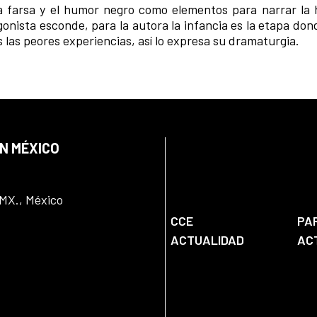
 farsa y el humor negro como elementos para narrar la h
onista esconde, para la autora la infancia es la etapa don
las peores experiencias, así lo expresa su dramaturgia.
EN MÉXICO
DMX., México
CCE
PA
ACTUALIDAD
AC