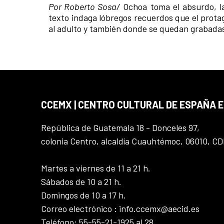
Por Roberto Sosa/
Ochoa toma el absurdo, la
texto indaga lóbregos recuerdos que el protag
al adulto y también donde se quedan grabadas 
CCEMX | CENTRO CULTURAL DE ESPAÑA 
República de Guatemala 18 - Donceles 97,
colonia Centro, alcaldía Cuauhtémoc, 06010, C
Martes a viernes de 11 a 21 h.
Sábados de 10 a 21 h.
Domingos de 10 a 17 h.
Correo electrónico : info.ccemx@aecid.es
Teléfono: 55-55-21-1925 al 28