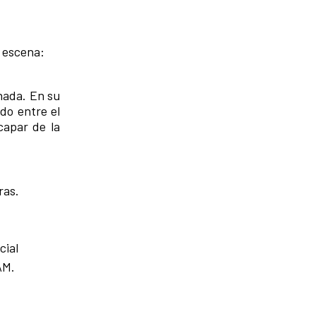
 escena:
nada. En su
do entre el
capar de la
ras.
cial
AM.