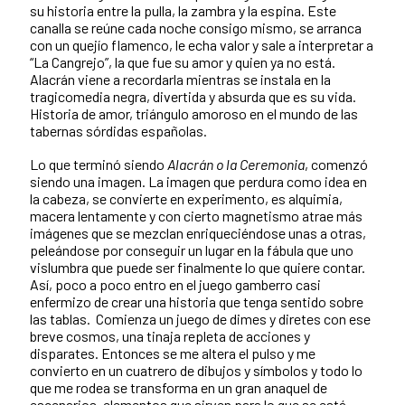
su historia entre la pulla, la zambra y la espina. Este
canalla se reúne cada noche consigo mismo, se arranca
con un quejío flamenco, le echa valor y sale a interpretar a
“La Cangrejo”, la que fue su amor y quien ya no está.
Alacrán viene a recordarla mientras se instala en la
tragicomedia negra, divertida y absurda que es su vida.
Historia de amor, triángulo amoroso en el mundo de las
tabernas sórdidas españolas.
Lo que terminó siendo
Alacrán o la Ceremonia
, comenzó
siendo una imagen. La imagen que perdura como idea en
la cabeza, se convierte en experimento, es alquimia,
macera lentamente y con cierto magnetismo atrae más
imágenes que se mezclan enriqueciéndose unas a otras,
peleándose por conseguir un lugar en la fábula que uno
vislumbra que puede ser finalmente lo que quiere contar.
Así, poco a poco entro en el juego gamberro casi
enfermizo de crear una historia que tenga sentido sobre
las tablas. Comienza un juego de dimes y diretes con ese
breve cosmos, una tinaja repleta de acciones y
disparates. Entonces se me altera el pulso y me
convierto en un cuatrero de dibujos y símbolos y todo lo
que me rodea se transforma en un gran anaquel de
escenarios, elementos que sirven para lo que se está