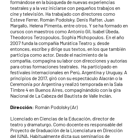
formándose en la búsqueda de nuevas experiencias
teatrales y a la vez iniciarse con pequeños trabajos en
cine y televisión. Ha trabajado con directores como
Esteve Ferrer, Román Podolsky, Denis Rafter, Juan
Margallo, Helena Pimenta, entre otros. Y se ha formado en
cursos con maestros como Antonio Gil, Isabel Úbeda,
Theodoros Terzopoulos, Sophia Michopoulos. En el año
2007 funda la compañía Murática Teatro y, desde
entonces, escribe y dirige sus textos, en los que también
participa como actor. Desde el nacimiento de la
compañía, compagina su labor con direcciones y autorías
para otras formaciones teatrales. Ha participado en
festivales internacionales en Perú, Argentina y Uruguay. A
principios de 2017, giró con su espectáculo Alacrán o la
Ceremonia por Argentina y realizó temporada en la Sala
Timbre 4 en Buenos Aires, compaginándolo con la gira
Nacional de La Cabeza del Bautista de Valle Inclán.
Dirección:
Román Podolsky (Ar)
Licenciado en Ciencias de la Educación, director de
teatro y dramaturgo. Como docente es responsable del
Proyecto de Graduación de la Licenciatura en Dirección
del IUNA. Habitualmente dicta sus seminarios de