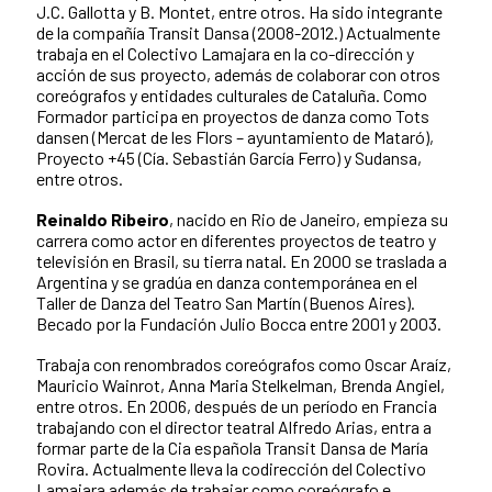
J.C. Gallotta y B. Montet, entre otros. Ha sido integrante
de la compañía Transit Dansa (2008-2012.) Actualmente
trabaja en el Colectivo Lamajara en la co-dirección y
acción de sus proyecto, además de colaborar con otros
coreógrafos y entidades culturales de Cataluña. Como
Formador participa en proyectos de danza como Tots
dansen (Mercat de les Flors – ayuntamiento de Mataró),
Proyecto +45 (Cía. Sebastián García Ferro) y Sudansa,
entre otros.
Reinaldo Ribeiro
, nacido en Rio de Janeiro, empieza su
carrera como actor en diferentes proyectos de teatro y
televisión en Brasil, su tierra natal. En 2000 se traslada a
Argentina y se gradúa en danza contemporánea en el
Taller de Danza del Teatro San Martín (Buenos Aires).
Becado por la Fundación Julio Bocca entre 2001 y 2003.
Trabaja con renombrados coreógrafos como Oscar Araíz,
Mauricio Wainrot, Anna Maria Stelkelman, Brenda Angiel,
entre otros. En 2006, después de un período en Francia
trabajando con el director teatral Alfredo Arias, entra a
formar parte de la Cia española Transit Dansa de María
Rovira. Actualmente lleva la codirección del Colectivo
Lamajara además de trabajar como coreógrafo e