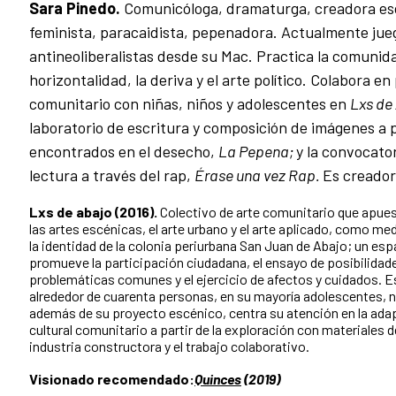
Sara Pinedo.
Comunicóloga, dramaturga, creadora esc
feminista, paracaidista, pepenadora. Actualmente jueg
antineoliberalistas desde su Mac. Practica la comunida
horizontalidad, la deriva y el arte político. Colabora e
comunitario con niñas, niños y adolescentes en
Lxs de
laboratorio de escritura y composición de imágenes a p
encontrados en el desecho,
La Pepena;
y la convocato
lectura a través del rap,
Érase una vez Rap.
Es creado
Lxs de abajo (2016).
Colectivo de arte comunitario que apuest
las artes escénicas, el arte urbano y el arte aplicado, como me
la identidad de la colonia periurbana San Juan de Abajo; un es
promueve la participación ciudadana, el ensayo de posibilidad
problemáticas comunes y el ejercicio de afectos y cuidados. E
alrededor de cuarenta personas, en su mayoría adolescentes, nin
además de su proyecto escénico, centra su atención en la ada
cultural comunitario a partir de la exploración con materiales 
industria constructora y el trabajo colaborativo.
Visionado recomendado:
Quinces
(2019)