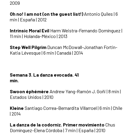
2009
Oh no! I am not (on the guest list!)
Antonio Quiles | 6
min | España | 2012
Intrinsic Moral Evil
Harm Weistra-Fernando Domínguez |
11 min | Holanda-México | 2013
Step Well Pilgrim
Duncan McDowall-Jonathan Fortin-
Katia Lévesque | 6 min | Canadá | 2014
Semana 3. La danza evocada. 41
min.
Swoon éphémère
Andrew Yang-Ramón J. Goñi | 8 min |
Estados Unidos | 2010
Kleine
Santiago Correa-Bernardita Villarroel | 6 min | Chile
| 2014
La danza de la codorniz. Primer movimiento
Chus
Domínguez-Elena Córdoba | 7 min | España | 2010