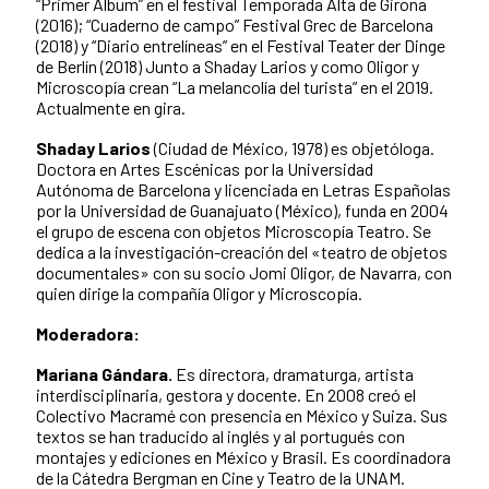
“Primer Album” en el festival Temporada Alta de Girona
(2016); “Cuaderno de campo” Festival Grec de Barcelona
(2018) y “Diario entrelíneas” en el Festival Teater der Dinge
de Berlín (2018) Junto a Shaday Larios y como Oligor y
Microscopía crean “La melancolía del turista” en el 2019.
Actualmente en gira.
Shaday Larios
(Ciudad de México, 1978) es objetóloga.
Doctora en Artes Escénicas por la Universidad
Autónoma de Barcelona y licenciada en Letras Españolas
por la Universidad de Guanajuato (México), funda en 2004
el grupo de escena con objetos Microscopía Teatro. Se
dedica a la investigación-creación del «teatro de objetos
documentales» con su socio Jomi Oligor, de Navarra, con
quien dirige la compañía Oligor y Microscopía.
Moderadora:
Mariana Gándara.
Es directora, dramaturga, artista
interdisciplinaria, gestora y docente. En 2008 creó el
Colectivo Macramé con presencia en México y Suiza. Sus
textos se han traducido al inglés y al portugués con
montajes y ediciones en México y Brasil. Es coordinadora
de la Cátedra Bergman en Cine y Teatro de la UNAM.