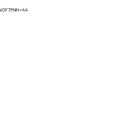
VNOF7M#t=44