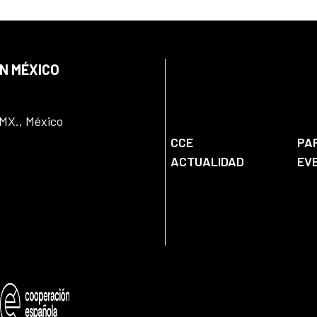
EN MÉXICO
DMX., México
CCE
PA
ACTUALIDAD
EV