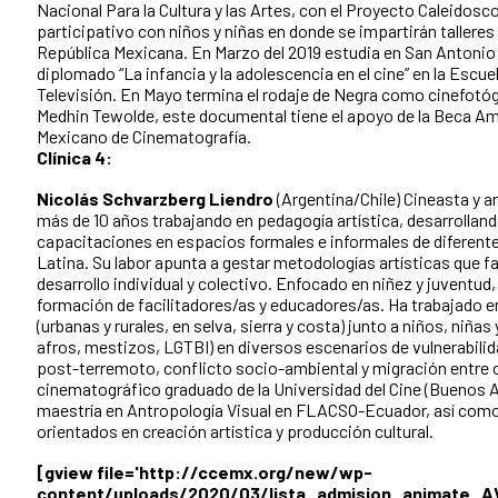
Nacional Para la Cultura y las Artes, con el Proyecto Caleidosc
participativo con niños y niñas en donde se impartirán talleres
República Mexicana. En Marzo del 2019 estudia en San Antonio 
diplomado “La infancia y la adolescencia en el cine” en la Escue
Televisión. En Mayo termina el rodaje de Negra como cinefotóg
Medhin Tewolde, este documental tiene el apoyo de la Beca Amb
Mexicano de Cinematografía.
Clínica 4:
Nicolás Schvarzberg Liendro
(Argentina/Chile) Cineasta y a
más de 10 años trabajando en pedagogía artística, desarrolland
capacitaciones en espacios formales e informales de diferent
Latina. Su labor apunta a gestar metodologías artísticas que f
desarrollo individual y colectivo. Enfocado en niñez y juventud,
formación de facilitadores/as y educadores/as. Ha trabajado e
(urbanas y rurales, en selva, sierra y costa) junto a niños, niñas
afros, mestizos, LGTBI) en diversos escenarios de vulnerabil
post-terremoto, conflicto socio-ambiental y migración entre o
cinematográfico graduado de la Universidad del Cine (Buenos A
maestría en Antropología Visual en FLACSO-Ecuador, así com
orientados en creación artística y producción cultural.
[gview file='http://ccemx.org/new/wp-
content/uploads/2020/03/lista_admision_animate_