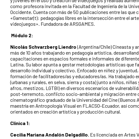
y jóvenes en el uso y creación de videojuegos y realidad aumen
como profesora invitada en la Facultad de Ingeniería de la Un
Occidente. Cuenta con más de 50 publicaciones entre las que ca
«Gamestar(t): pedagogías libres en la intersección entre el arte,
videojuegos». Fundadora de ARSGAMES.
Módulo 2:
Nicolás Schvarzberg Liendro
(Argentina/Chile) Cineasta y a
más de 10 años trabajando en pedagogía artística, desarrolland
capacitaciones en espacios formales e informales de diferent
Latina. Su labor apunta a gestar metodologías artísticas que f
desarrollo individual y colectivo. Enfocado en niñez y juventud,
formación de facilitadores/as y educadores/as. Ha trabajado e
(urbanas y rurales, en selva, sierra y costa) junto a niños, niñas
afros, mestizos, LGTBI) en diversos escenarios de vulnerabil
post-terremoto, conflicto socio-ambiental y migración entre o
cinematográfico graduado de la Universidad del Cine (Buenos A
maestría en Antropología Visual en FLACSO-Ecuador, así com
orientados en creación artística y producción cultural.
Clínica 1:
Cecilia Mariana Andalón Delgadillo.
Es licenciada en Artes V