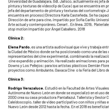
Universidad de Guadalajara, Gdl. Jalisco, actualmente es jefa 
pintura y texturas de videoclip de Cuca ( que se encuentra en 
jefa del departamento de pintura y texturas del cortometraje J
encuentra en proceso) Directora Karla Casteñeda. Se ha capac
Dirección de arte para cine, impartido por Sofía Carillo Univers
Arte actual y contemporáneo, Cenart . En línea. 2019, Materiale
stop motion
impartido por Ángel Caballero. 2018
Clínica 2:
Elena Pardo.
es una artista audiovisual que vive y trabaja ent
la Ciudad de México donde se ha posicionado como una de las 
representantes del cine experimental, combinando la realizac
cine expandido y animación. Ha realizado animaciones para pa
Downs y Los Pellejos; para los artistas plásticos Demián Flore
proyectos como Ambulante, Oaxaca Cine o la Feria del Libro d
Clínica 3:
Rodrigo Verazaluce.
Estudió en la Facultad de Artes Visuales
Autónoma de Nuevo León en donde se especializó en el uso de l
2000 crea su casa productora Pantallazul. Tallerista y Gestor C
Caleidoscopio, taller de video participativo con niños y niñas 
Nuevo León desde 2012 hasta la fecha. En el 2018 es beneficia