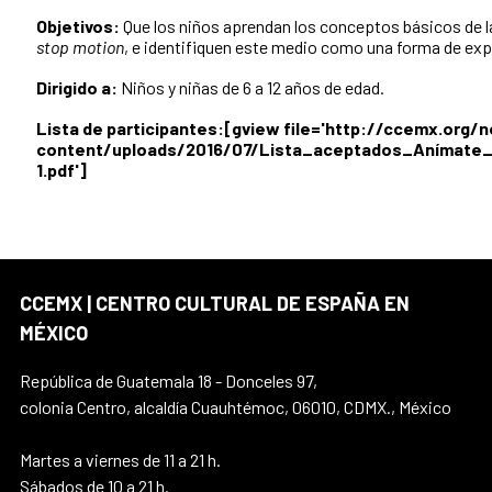
Objetivos:
Que los niños aprendan los conceptos básicos de l
stop motion
, e identifiquen este medio como una forma de exp
Dirigido a:
Niños y niñas de 6 a 12 años de edad.
Lista de participantes:[gview file='http://ccemx.org
content/uploads/2016/07/Lista_aceptados_Anímate
1.pdf']
CCEMX | CENTRO CULTURAL DE ESPAÑA EN
MÉXICO
República de Guatemala 18 - Donceles 97,
colonia Centro, alcaldía Cuauhtémoc, 06010, CDMX., México
Martes a viernes de 11 a 21 h.
Sábados de 10 a 21 h.