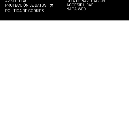
AVISO LEGAL
GUÍA DE NAVEGACIÓN
ACCESIBILIDAD
PROTECCIÓN DE DATOS
MAPA WEB
POLÍTICA DE COOKIES