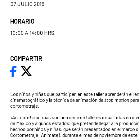
07 JULIO 2016
HORARIO
10:00 A 14:00 HRS.
COMPARTIR
Los niños y niñas que participen en este taller aprenderán el le
cinematográfico y la técnica de animación de
stop motion
para
cortometraje.
¡Anímate! a animar, son una serie de talleres impartidos en div
de México y algunos estados, que pretende llegar a la producc
hechos por niños y niñas, que serán presentados en el marco d
Cortometraje ¡Anímate!, durante el mes de noviembre de este 