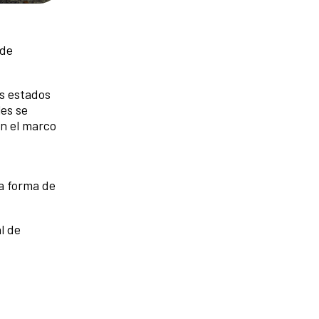
 de
os estados
les se
n el marco
a forma de
l de