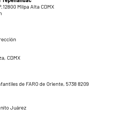
an Tepenahuac
P.12800 Milpa Alta CDMX
h
irección
oza, CDMX
infantiles de FARO de Oriente, 5738 8209
eníto Juárez