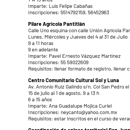
Imparte: Luis Felipe Cabañas
Inscripciones: 5514792159, 56452963
Pilare Agrícola Pantitlán
Calle Uno esquina con calle Unión Agrícola Pa
Lunes, Miércoles y Jueves del 4 al 31 de Julio
9 a 11 horas
9 en adelante
Imparte: Pavel Ernesto Vázquez Martínez
Inscripciones: 55 59022609
Requisitos: llenar formato de registro, llenar 
Centro Comunitario Cultural Sol y Luna
Av. Antonio Ruiz Galindo s/n, Col San Pedro el
15 de julio al 1 de agosto, 9 a 13 h
6 a 15 años
Imparte: Ana Guadalupe Mojica Curiel
Inscripciones: neycanto@yahoo.com.mx
Requisitos: estar inscritos en el curso de ver