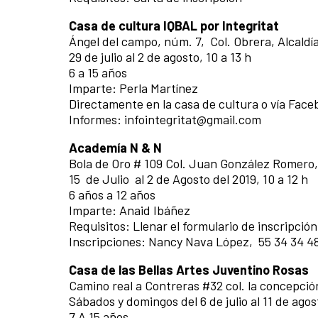
Casa de cultura IQBAL por Integritat
Ángel del campo, núm. 7, Col. Obrera, Alcald
29 de julio al 2 de agosto, 10 a 13 h
6 a 15 años
Imparte: Perla Martínez
Directamente en la casa de cultura o vía Faceb
Informes: infointegritat@gmail.com
Academía N & N
Bola de Oro # 109 Col. Juan González Romero
15 de Julio al 2 de Agosto del 2019, 10 a 12 h
6 años a 12 años
Imparte: Anaid Ibáñez
Requisitos: Llenar el formulario de inscripción
Inscripciones: Nancy Nava López, 55 34 34 4
Casa de las Bellas Artes Juventino Rosas
Camino real a Contreras #32 col. la concepc
Sábados y domingos del 6 de julio al 11 de agost
7 A 15 años