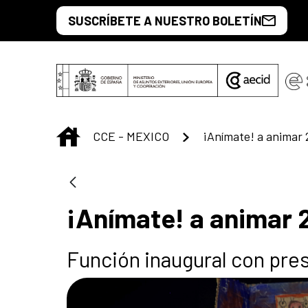
Saltar al contenido principal
SUSCRÍBETE A NUESTRO BOLETÍN
INICIO
CCE - MEXICO
¡Anímate! a animar 
¡Anímate! a animar 
Función inaugural con pres