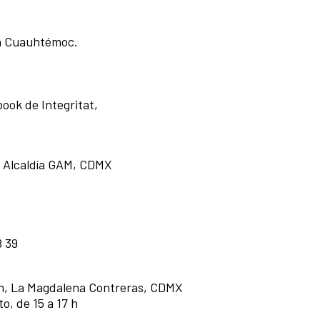
ía Cuauhtémoc.
ook de Integritat,
, Alcaldía GAM, CDMX
8 39
ión, La Magdalena Contreras, CDMX
o, de 15 a 17 h