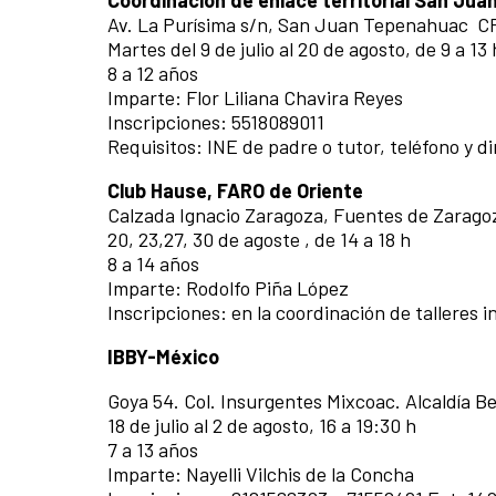
Coordinación de enlace territorial San Ju
Av. La Purísima s/n, San Juan Tepenahuac C
Martes del 9 de julio al 20 de agosto, de 9 a 13 
8 a 12 años
Imparte: Flor Liliana Chavira Reyes
Inscripciones: 5518089011
Requisitos: INE de padre o tutor, teléfono y d
Club Hause, FARO de Oriente
Calzada Ignacio Zaragoza, Fuentes de Zarag
20, 23,27, 30 de agoste , de 14 a 18 h
8 a 14 años
Imparte: Rodolfo Piña López
Inscripciones: en la coordinación de talleres 
IBBY-México
Goya 54. Col. Insurgentes Mixcoac. Alcaldía B
18 de julio al 2 de agosto, 16 a 19:30 h
7 a 13 años
Imparte: Nayelli Vilchis de la Concha